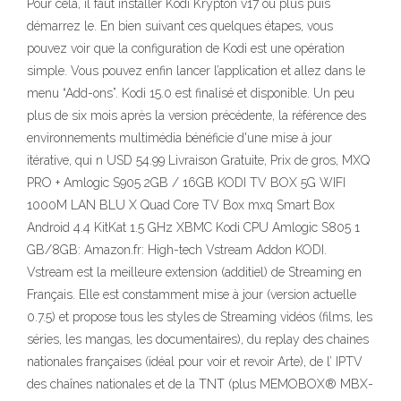
Pour cela, il faut installer Kodi Krypton v17 ou plus puis
démarrez le. En bien suivant ces quelques étapes, vous
pouvez voir que la configuration de Kodi est une opération
simple. Vous pouvez enfin lancer l’application et allez dans le
menu “Add-ons”. Kodi 15.0 est finalisé et disponible. Un peu
plus de six mois après la version précédente, la référence des
environnements multimédia bénéficie d'une mise à jour
itérative, qui n USD 54.99 Livraison Gratuite, Prix de gros, MXQ
PRO + Amlogic S905 2GB / 16GB KODI TV BOX 5G WIFI
1000M LAN BLU X Quad Core TV Box mxq Smart Box
Android 4.4 KitKat 1.5 GHz XBMC Kodi CPU Amlogic S805 1
GB/8GB: Amazon.fr: High-tech Vstream Addon KODI.
Vstream est la meilleure extension (additiel) de Streaming en
Français. Elle est constamment mise à jour (version actuelle
0.7.5) et propose tous les styles de Streaming vidéos (films, les
séries, les mangas, les documentaires), du replay des chaines
nationales françaises (idéal pour voir et revoir Arte), de l’ IPTV
des chaînes nationales et de la TNT (plus MEMOBOX® MBX-