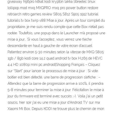
giveaway h96pro kitkat kodi krypton lakka libreelec linux
lollipop mod mxq MXQPRO mxq pro power button restore
retroarch retro games review S805 S812 S905 s912 tutorial
tutorials tv box twrp v88 Mise à jour. Après un tour complet du
propriétaire, je me suis rendu compte que cette Box n’était pas
rootée. Toutefois, une popup dans le Launcher m’à proposé une
mise à jour… Si vous l’acceptez, vous verrez une flèche
descendante en haut à gauche de votre écran d’accueil.
Patientez environ 5-30 minutes selon la vitesse de MXQ S805
1gb / 8gb kodi core 14.2 quad android tv box H.265 de HEVC
4.4 HD 1080p mini pc android|Shopping Français – Cliquez
sur “Start” pour lancer le processus de mise à jour : Si vote
boitier est bien détecté, une barre de progression s’affiche : –
Attendez que la barre de progression arrive à 100%, il prendra
5-8 minutes pour terminer la mise à jour. Félicitation le mise à
jour du firmware est terminé avec succès ;-). Voila j'ai un petit
soucis, hier soir j'ai eu une mise a jour d'Android TV sur ma
Xiaomi Mi Box. Depuis KODI ne trouve plus le chemin de mon