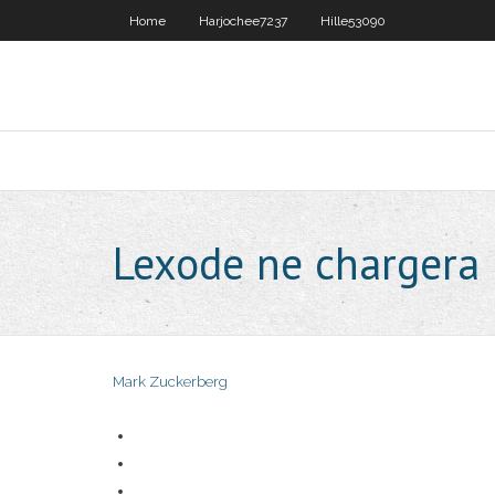
Home
Harjochee7237
Hille53090
Lexode ne chargera
Mark Zuckerberg